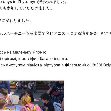
days in Zhytomyr が行われました。
んも参加していただきました。
本に変わりました。
分にフィルハーモニー管弦楽団で名ピアニストによる演奏を楽しむこ
сь на маленьку Японію.
орігамі, ієрогліфи і багато іншого.
 виступом піаніста-віртуоза в Філармонії о 18:30! Вхі