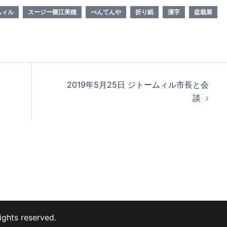
ムィル
スージー横江美穂
べんてんや
折り紙
漢字
盆栽展
2019年5月25日 ジトームィル市長と会
談
s reserved.