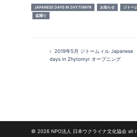
JAPANESE DAYS IN ZHYTOMYR
お知らせ
ジトー
盆踊り
投
2019年5月 ジトームィル Japanese
稿
days in Zhytomyr オープニング
ナ
ビ
ゲ
ー
シ
© 2026 NPO法人 日本ウクライナ文化協会 all right