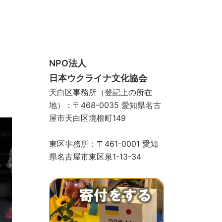
スクール
手づくりサロン
ギャラリー
お問い合わせ
寄付をする
ストア
物カゴ
支払い
マイアカウント
NPO法人
日本ウクライナ文化協会
天白区事務所（登記上の所在
地）：〒468-0035 愛知県名古
屋市天白区境根町149
東区事務所：〒461-0001 愛知
県名古屋市東区泉1-13-34