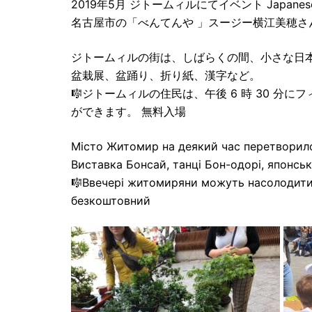
2019年5月 ジトームィルにてイベント Japanese 
名古屋市の「べんてんや 」スージー横江美穂さ
ジトームィルの街は、しばらくの間、小さな日
盆栽展、盆踊り、折り紙、漢字など。
🎼ジトームィルの住民は、午後 6 時 30 
ができます。 無料入場
Місто Житомир на деякий час перетворило
Виставка Бонсай, танці Бон-одорі, японські 
🎼Ввечері житомиряни можуть насолодитись
безкоштовний