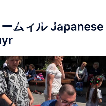
Top Page
私たちについて
スタッフ
イベント
避難民たちの言葉
プライバシーポリシー
入会する
特定商取引法上の表記
支援報告
お知らせ
お買い
ームィル Japanese
●What’s New ! / 新着情報＆お知らせ
myr