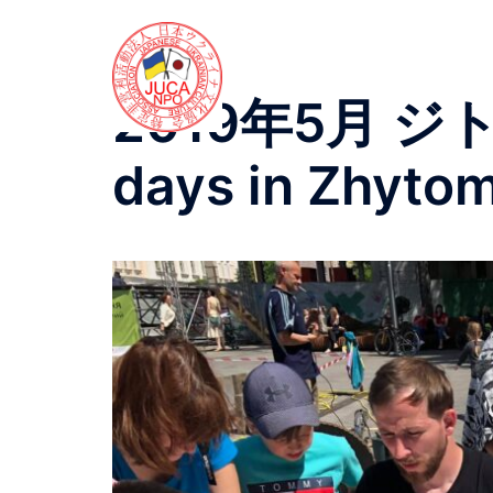
コ
ン
テ
ン
2019年5月 ジト
ツ
へ
days in Zhyto
ス
キ
ッ
プ