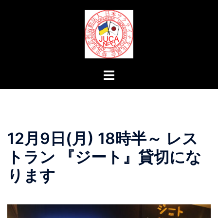
コ
ン
テ
ン
ツ
へ
ト
ス
グ
キ
ル
ッ
メ
プ
ニ
12月9日(月) 18時半～ レス
ュ
ー
トラン 『ジート』貸切にな
ります