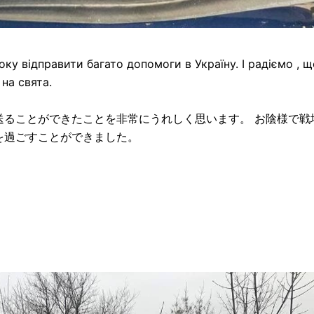
ку відправити багато допомоги в Україну. І радіємо , щ
на свята.
送ることができたことを非常にうれしく思います。 お陰様で戦
を過ごすことができました。