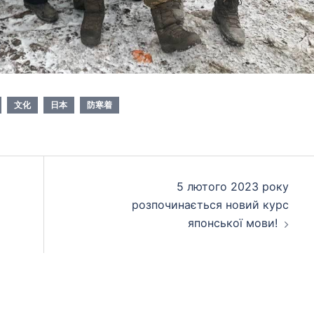
文化
日本
防寒着
5 лютого 2023 року
розпочинається новий курс
японської мови!