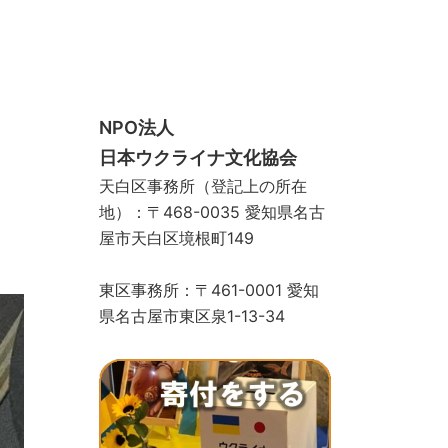
スクール
手づくりサロン
ギャラリー
お問い合わせ
寄付をする
ストア
物カゴ
支払い
マイアカウント
NPO法人
日本ウクライナ文化協会
天白区事務所（登記上の所在
地）：〒468-0035 愛知県名古
屋市天白区境根町149
東区事務所：〒461-0001 愛知
県名古屋市東区泉1-13-34