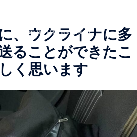
Top Page
私たちについて
スタッフ
イベント
避難民たちの言葉
プライバシーポリシー
入会する
特定商取引法上の表記
支援報告
お知らせ
お買い
に、ウクライナに多
●What’s New ! / 新着情報＆お知らせ
送ることができたこ
しく思います