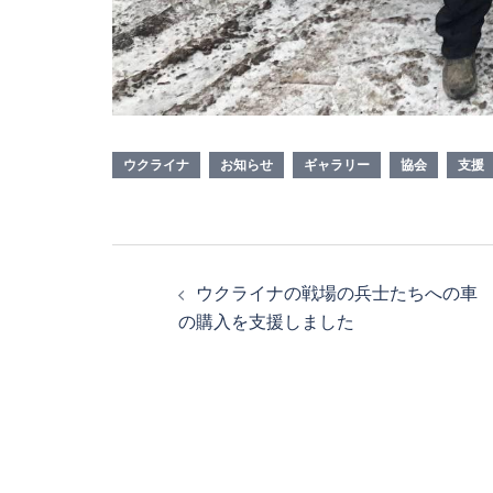
ウクライナ
お知らせ
ギャラリー
協会
支援
投
ウクライナの戦場の兵士たちへの車
稿
の購入を支援しました
ナ
ビ
ゲ