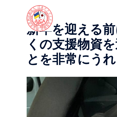
コ
ン
テ
ン
新年を迎える前
ツ
へ
くの支援物資を
ス
キ
とを非常にうれ
ッ
プ