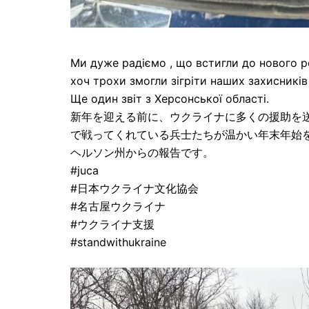
Ми дуже радіємо , що встигли до нового ро
хоч трохи змогли зігріти наших захисників 
Ще один звіт з Херсонської області.
新年を迎える前に、ウクライナに多くの援助を
で戦ってくれている兵士たちが温かい年末年始
ヘルソン州からの報告です。
#juca
#日本ウクライナ文化協会
#名古屋ウクライナ
#ウクライナ支援
#standwithukraine