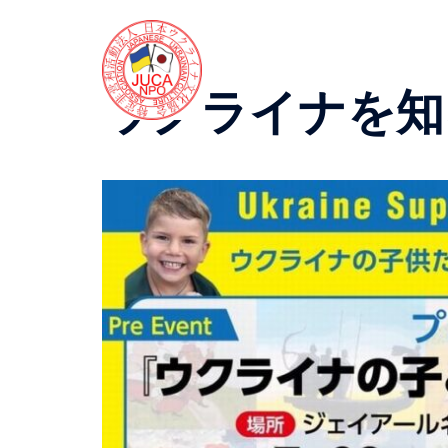
コ
ン
テ
ン
ウクライナを知
ツ
へ
ス
キ
ッ
プ