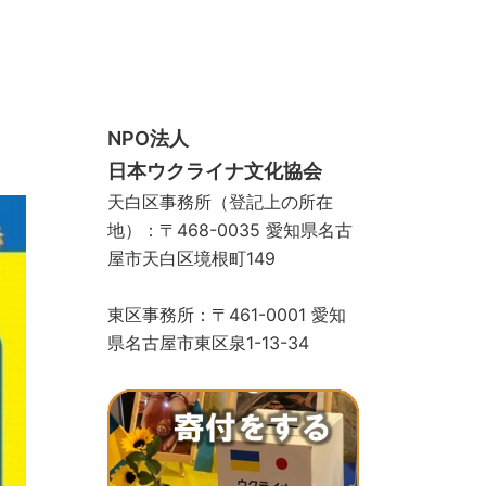
スクール
手づくりサロン
ギャラリー
お問い合わせ
寄付をする
ストア
物カゴ
支払い
マイアカウント
NPO法人
日本ウクライナ文化協会
天白区事務所（登記上の所在
地）：〒468-0035 愛知県名古
屋市天白区境根町149
東区事務所：〒461-0001 愛知
県名古屋市東区泉1-13-34