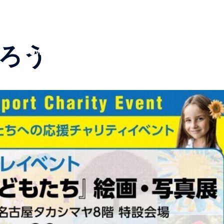
Top Page
私たちについて
スタッフ
イベント
避難民たちの言葉
プライバシーポリシー
入会する
特定商取引法上の表記
支援報告
お知らせ
お買い
ろう
●What’s New ! / 新着情報＆お知らせ