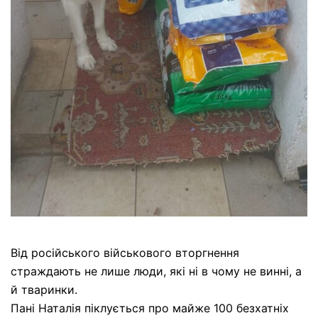
Від російського військового вторгнення
страждають не лише люди, які ні в чому не винні, а
й тваринки.
Пані Наталія піклується про майже 100 безхатніх