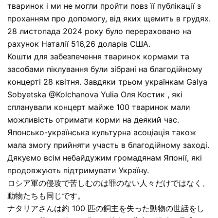
тваринок і ми не могли пройти повз її публікації з
проханням про допомогу, від яких щемить в грудях.
28 листопада 2024 року було перераховано на
рахунок Наталії 516,26 доларів США.
Кошти для забезпечення тваринок кормами та
засобами піклування були зібрані на благодійному
концерті 28 квітня. Завдяки трьом українкам Galya
Sobyetska @Kolchanova Yulia Оля Костик , які
спланували концерт майже 100 тваринок мали
можливість отримати корми на деякий час.
Японсько-українська культурна асоціація також
мала змогу прийняти участь в благодійному заході.
Дякуємо всім небайдужим громадянам Японії, які
продовжують підтримувати Україну.
ロシア軍の侵攻で苦しむのは罪のない人々だけではなく、
動物たちも同じです。
ナタリアさんは約 100 匹の飼主を失った動物の世話をし