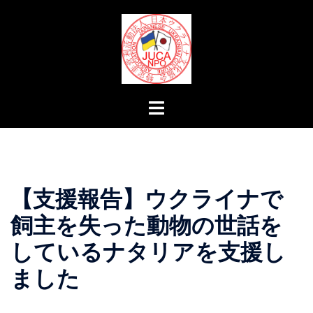
コ
ン
テ
ン
ツ
へ
ト
ス
グ
キ
ル
ッ
メ
プ
ニ
【支援報告】ウクライナで
ュ
ー
飼主を失った動物の世話を
しているナタリアを支援し
ました