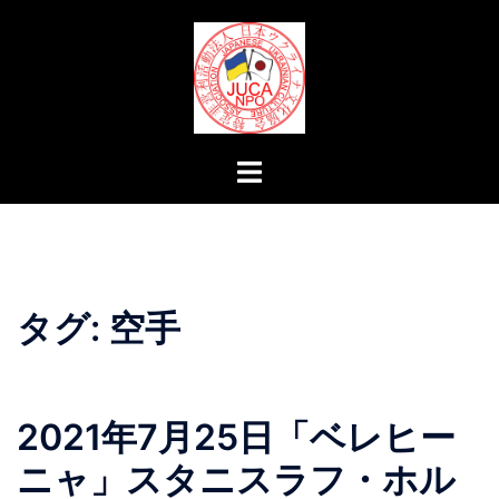
コ
ン
テ
ン
ツ
へ
ト
ス
グ
キ
ル
ッ
メ
プ
ニ
ュ
タグ:
空手
ー
2021年7月25日「ベレヒー
ニャ」スタニスラフ・ホル